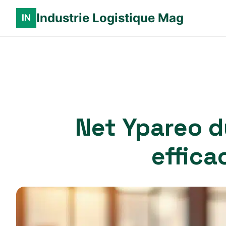
Industrie Logistique Mag
Net Ypareo du
effic