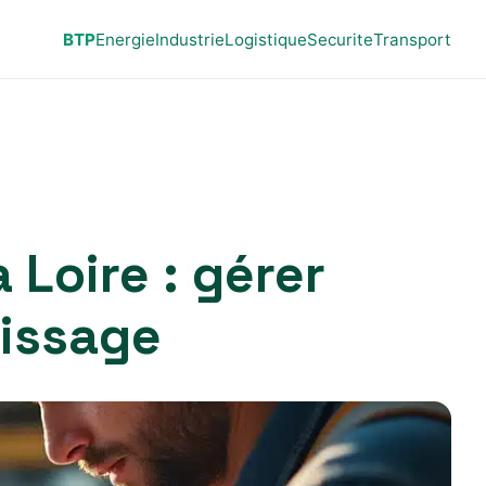
BTP
Energie
Industrie
Logistique
Securite
Transport
 Loire : gérer
issage