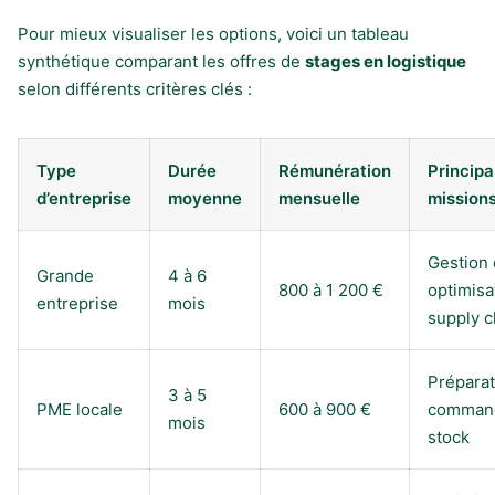
Pour mieux visualiser les options, voici un tableau
synthétique comparant les offres de
stages en logistique
selon différents critères clés :
Type
Durée
Rémunération
Principa
d’entreprise
moyenne
mensuelle
mission
Gestion 
Grande
4 à 6
800 à 1 200 €
optimisa
entreprise
mois
supply c
Préparat
3 à 5
PME locale
600 à 900 €
command
mois
stock